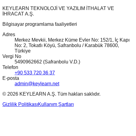
KEYLEARN TEKNOLOJİ VE YAZILIM İTHALAT VE
İHRACAT A.Ş.
Bilgisayar programlama faaliyetleri
Adres
Merkez Mevkii, Merkez Küme Evler No: 152/1, İç Kapı
No: 2, Tokatlı Köyü, Safranbolu / Karabük 78600,
Türkiye
Vergi No
5490962662 (Safranbolu V.D.)
Telefon
+90 533 720 36 37
E-posta
admin@keylearn.net
©
2026
KEYLEARN A.Ş.
Tüm hakları saklıdır.
Gizlilik Politikası
Kullanım Şartları